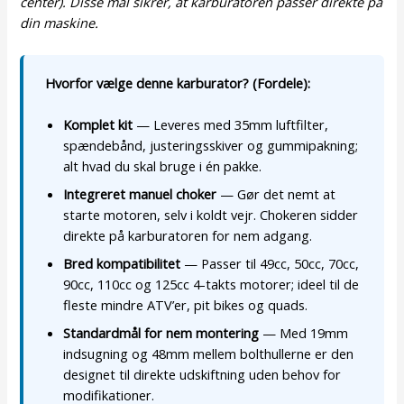
center). Disse mål sikrer, at karburatoren passer direkte på
din maskine.
Hvorfor vælge denne karburator? (Fordele):
Komplet kit
— Leveres med 35mm luftfilter,
spændebånd, justeringsskiver og gummipakning;
alt hvad du skal bruge i én pakke.
Integreret manuel choker
— Gør det nemt at
starte motoren, selv i koldt vejr. Chokeren sidder
direkte på karburatoren for nem adgang.
Bred kompatibilitet
— Passer til 49cc, 50cc, 70cc,
90cc, 110cc og 125cc 4-takts motorer; ideel til de
fleste mindre ATV’er, pit bikes og quads.
Standardmål for nem montering
— Med 19mm
indsugning og 48mm mellem bolthullerne er den
designet til direkte udskiftning uden behov for
modifikationer.