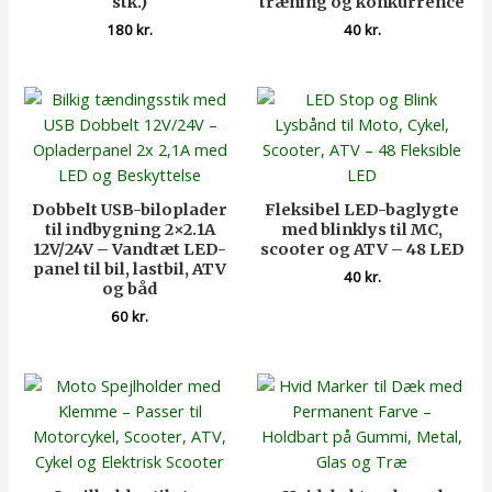
stk.)
træning og konkurrence
180
kr.
40
kr.
Dobbelt USB-biloplader
Fleksibel LED-baglygte
til indbygning 2×2.1A
med blinklys til MC,
12V/24V – Vandtæt LED-
scooter og ATV – 48 LED
panel til bil, lastbil, ATV
40
kr.
og båd
60
kr.