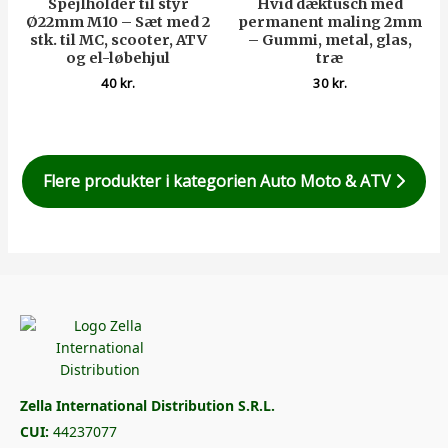
Spejlholder til styr
Hvid dæktusch med
Ø22mm M10 – Sæt med 2
permanent maling 2mm
stk. til MC, scooter, ATV
– Gummi, metal, glas,
og el-løbehjul
træ
40
kr.
30
kr.
Flere produkter i kategorien Auto Moto & ATV
Zella International Distribution S.R.L.
CUI:
44237077