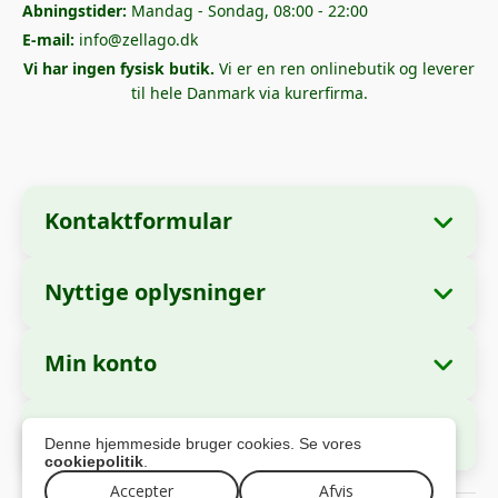
Abningstider:
Mandag - Sondag, 08:00 - 22:00
E-mail:
info@zellago.dk
Vi har ingen fysisk butik.
Vi er en ren onlinebutik og leverer
til hele Danmark via kurerfirma.
Kontaktformular
Nyttige oplysninger
Virksomhedsoplysninger
Om os
Virksomhedsnavn:
Zella International
Min konto
Hvordan bestiller man?
Distribution S.R.L.
Mine ordrer
Betalingsmetoder
Hovedkontor:
Strada Cuza Voda nr. 97,
Sikker betaling
Denne hjemmeside bruger cookies. Se vores
Sector 4, Bucuresti, 040283, Romania
Personlige oplysninger
Forsendelsesoplysninger
cookiepolitik
.
Adresser
Accepter
Afvis
Returpolitik
Skatteidentifikationsnummer (CUI):