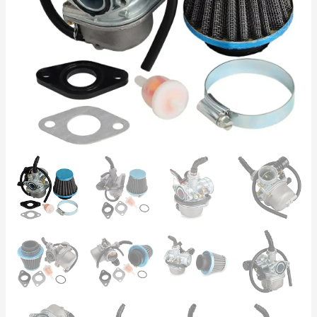
Luftfilter
+
Pakninger
–
4-
takt
Quad
Pit
Bike
Cross
antal