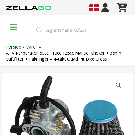
Gå
til
indholdet
Main
Products
search
Menu
Forside
Varer
ATV Karburator 50cc 110cc 125cc Manuel Choker + 35mm
Luftfilter + Pakninger – 4-takt Quad Pit Bike Cross
ATV
Karburator
50cc
110cc
125cc
Manuel
Choker
+
35mm