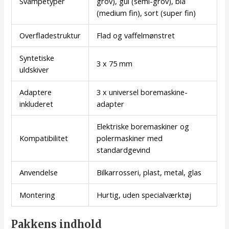
Svampetyper
grov), gul (semi-grov), blå
(medium fin), sort (super fin)
Overfladestruktur
Flad og vaffelmønstret
Syntetiske
3 x 75 mm
uldskiver
Adaptere
3 x universel boremaskine-
inkluderet
adapter
Elektriske boremaskiner og
Kompatibilitet
polermaskiner med
standardgevind
Anvendelse
Bilkarrosseri, plast, metal, glas
Montering
Hurtig, uden specialværktøj
Pakkens indhold