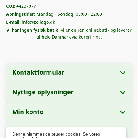
CUI:
44237077
Abningstider:
Mandag - Sondag, 08:00 - 22:00
E-mail:
info@zellago.dk
Vi har ingen fysisk butik.
Vi er en ren onlinebutik og leverer
til hele Danmark via kurerfirma.
Kontaktformular
Nyttige oplysninger
Virksomhedsoplysninger
Om os
Virksomhedsnavn:
Zella International
Min konto
Hvordan bestiller man?
Distribution S.R.L.
Mine ordrer
Betalingsmetoder
Hovedkontor:
Strada Cuza Voda nr. 97,
Sikker betaling
Denne hjemmeside bruger cookies. Se vores
Sector 4, Bucuresti, 040283, Romania
Personlige oplysninger
Forsendelsesoplysninger