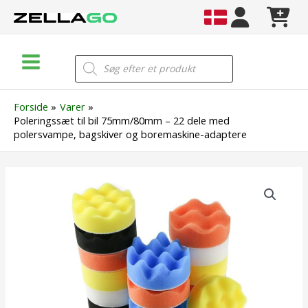
Gå
til
indholdet
Main
Products
search
Menu
Forside
Varer
Poleringssæt til bil 75mm/80mm – 22 dele med
polersvampe, bagskiver og boremaskine-adaptere
Poleringssæt
til
bil
75mm/80mm
–
22
dele
med
polersvampe,