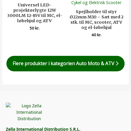
Universel LED-
projektørlygte 12W
Spejlholder til styr
3000LM 12-85V til MC, el-
Ø22mm M10 – Sæt med 2
løbehjul og ATV
stk. til MC, scooter, ATV
og el-løbehjul
50
kr.
40
kr.
Flere produkter i kategorien Auto Moto & ATV
Zella International Distribution S.R.L.