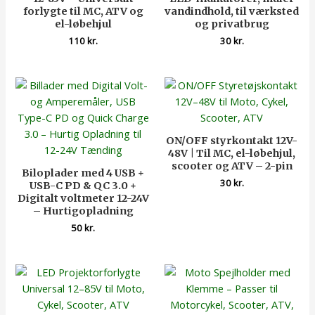
forlygte til MC, ATV og
vandindhold, til værksted
el-løbehjul
og privatbrug
110
kr.
30
kr.
ON/OFF styrkontakt 12V-
48V | Til MC, el-løbehjul,
scooter og ATV – 2-pin
Biloplader med 4 USB +
30
kr.
USB-C PD & QC 3.0 +
Digitalt voltmeter 12-24V
– Hurtigopladning
50
kr.