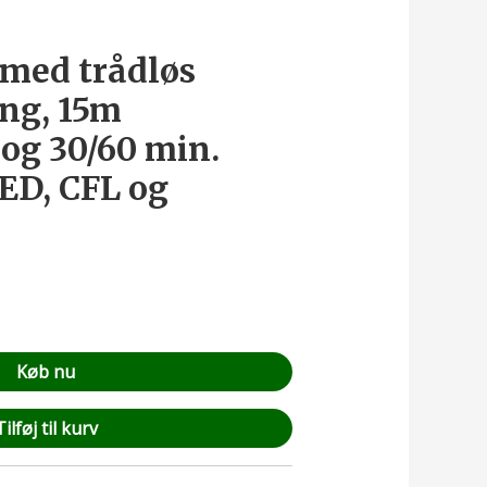
 med trådløs
ing, 15m
og 30/60 min.
LED, CFL og
Køb nu
Tilføj til kurv