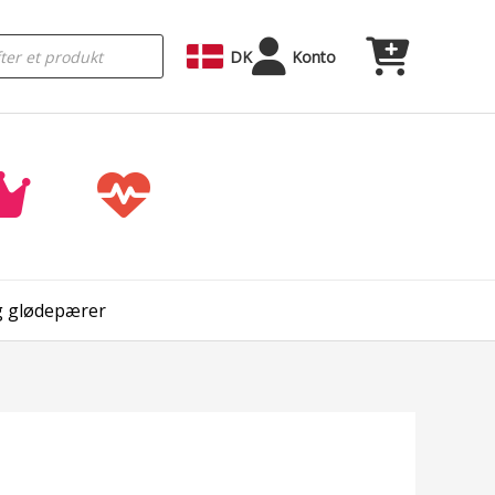
DK
Konto
og glødepærer