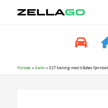
Gå
til
indholdet
Forside
Varer
E27 fatning med trådløs fjernbe