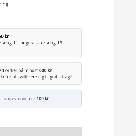
ring
50 kr
irsdag 11. august - torsdag 13.
ed ordrer på mindst
600 kr
!
 kr
for at kvalificere dig til gratis fragt!
sordreværdien er
100 kr
.