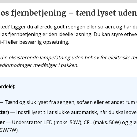
øs fjernbetjening – tænd lyset uden
ed? Ligger du allerede godt i sengen eller sofaen, og har du b
s fjernbetjening er den ideelle løsning. Du kan styre ethver
i-Fi eller besværlig opsætning.
 din eksisterende lampefatning uden behov for elektriske æ
 radiomodtager medfølger i pakken.
rdele):
 Tænd og sluk lyset fra sengen, sofaen eller et andet rum u
ter)
— Indstil lyset til at slukke automatisk, når du skal sov
er
— Understøtter LED (maks. 50W), CFL (maks. 50W) og glø
(5W/7W).