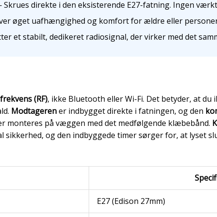
Skrues direkte i den eksisterende E27-fatning. Ingen værktø
er øget uafhængighed og komfort for ældre eller personer
er et stabilt, dedikeret radiosignal, der virker med det sam
frekvens (RF)
, ikke Bluetooth eller Wi-Fi. Det betyder, at du
ald.
Modtageren
er indbygget direkte i fatningen, og den
ko
ller monteres på væggen med det medfølgende klæbebånd.
K
 sikkerhed, og den indbyggede timer sørger for, at lyset slu
Specif
E27 (Edison 27mm)