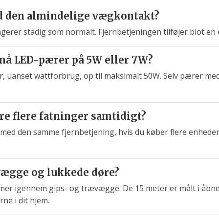
d den almindelige vægkontakt?
gerer stadig som normalt. Fjernbetjeningen tilføjer blot e
må LED-pærer på 5W eller 7W?
r, uanset wattforbrug, op til maksimalt 50W. Selv pærer m
re flere fatninger samtidigt?
 med den samme fjernbetjening, hvis du køber flere enheder.
vægge og lukkede døre?
mer igennem gips- og trævægge. De 15 meter er målt i åbne
ne i dit hjem.