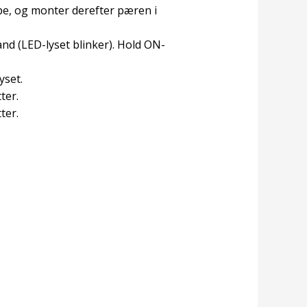
pe, og monter derefter pæren i
nd (LED-lyset blinker). Hold ON-
yset.
ter.
ter.