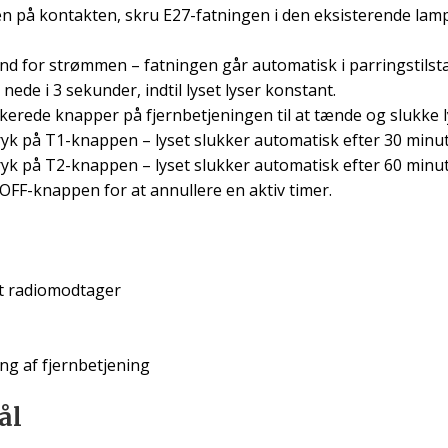
n på kontakten, skru E27-fatningen i den eksisterende lam
d for strømmen – fatningen går automatisk i parringstilsta
ede i 3 sekunder, indtil lyset lyser konstant.
erede knapper på fjernbetjeningen til at tænde og slukke l
yk på T1-knappen – lyset slukker automatisk efter 30 minut
yk på T2-knappen – lyset slukker automatisk efter 60 minut
OFF-knappen for at annullere en aktiv timer.
t radiomodtager
g af fjernbetjening
ål