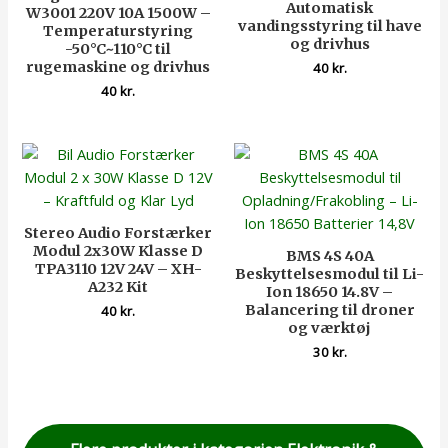
Automatisk
W3001 220V 10A 1500W –
vandingsstyring til have
Temperaturstyring
og drivhus
-50°C~110°C til
rugemaskine og drivhus
40
kr.
40
kr.
Stereo Audio Forstærker
Modul 2x30W Klasse D
BMS 4S 40A
TPA3110 12V 24V – XH-
Beskyttelsesmodul til Li-
A232 Kit
Ion 18650 14.8V –
Balancering til droner
40
kr.
og værktøj
30
kr.