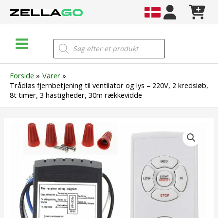
Gå
til
indholdet
Main
Products
search
Menu
Forside
Varer
Trådløs fjernbetjening til ventilator og lys – 220V, 2 kredsløb,
8t timer, 3 hastigheder, 30m rækkevidde
Trådløs
fjernbetjening
til
ventilator
og
lys
–
220V,
2