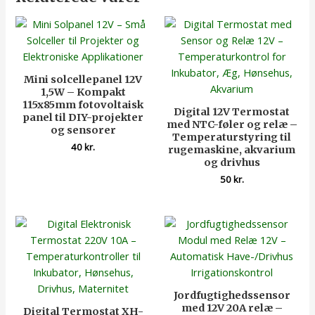
Mini solcellepanel 12V
1,5W – Kompakt
115x85mm fotovoltaisk
Digital 12V Termostat
panel til DIY-projekter
med NTC-føler og relæ –
og sensorer
Temperaturstyring til
40
kr.
rugemaskine, akvarium
og drivhus
50
kr.
Jordfugtighedssensor
med 12V 20A relæ –
Digital Termostat XH-