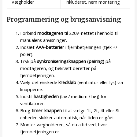
Vægholder
Inkluderet, nem montering
Programmering og brugsanvisning
Forbind
modtageren
til 220V-nettet i henhold til
manualens anvisninger.
Indsæt
AAA-batterier
i fjernbetjeningen (tjek +/-
poler).
Tryk på
synkroniseringsknappen (pairing)
på
modtageren, og bekræft derefter på
fjernbetjeningen.
Vælg det ønskede
kredsløb
(ventilator eller lys) via
knapperne.
Indstil
hastigheden
(lav / medium / høj) for
ventilatoren.
Brug
timer-knappen
til at vælge 1t, 2t, 4t eller 8t —
enheden slukker automatisk, når tiden er gået.
Monter vægholderen, så du altid ved, hvor
fjernbetjeningen er.