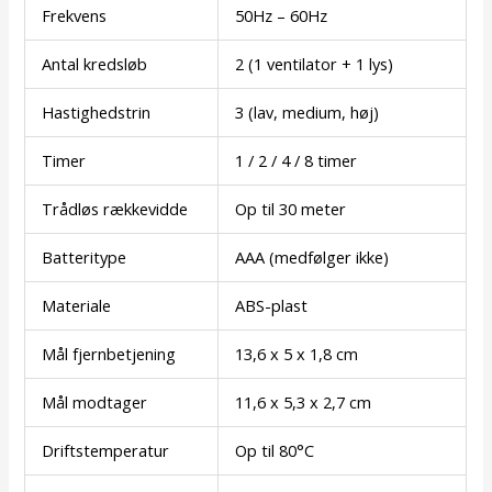
Frekvens
50Hz – 60Hz
Antal kredsløb
2 (1 ventilator + 1 lys)
Hastighedstrin
3 (lav, medium, høj)
Timer
1 / 2 / 4 / 8 timer
Trådløs rækkevidde
Op til 30 meter
Batteritype
AAA (medfølger ikke)
Materiale
ABS-plast
Mål fjernbetjening
13,6 x 5 x 1,8 cm
Mål modtager
11,6 x 5,3 x 2,7 cm
Driftstemperatur
Op til 80°C