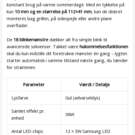
konstant brug på varme sommerdage. Med en tykkelse på
kun
10 mm og en størrelse på 112×41 mm
, kan de diskret
monteres bag grillen, på sidespejle eller andre plane
overflader.
De
18 blinkemønstre
dækker alt fra simple blink til
avancerede sekvenser. Takket være
hukommelsesfunktionen
skal du kun indstille dit foretrukne mønster én gang – lygten
starter automatisk i samme tilstand næste gang, du tænder
for strømmen.
Parameter
Værdi / Detalje
Lysfarve
Gul (advarselslys)
Samlet effekt pr.
36W
enhed
Antal LED-chips
12 × 3W Samsung LED