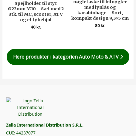
nøgletaske til bilnøgler
Spejlholder til styr
med lynlås og
Ø22mm M10 – Sæt med 2
karabinhage – Sort,
stk. til MC, scooter, ATV
kompakt design 9,3×5 cm
og el-løbehjul
80
kr.
40
kr.
Flere produkter i kategorien Auto Moto & ATV
Zella International Distribution S.R.L.
CUI:
44237077