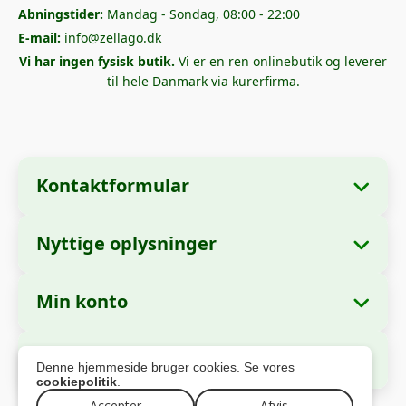
Abningstider:
Mandag - Sondag, 08:00 - 22:00
E-mail:
info@zellago.dk
Vi har ingen fysisk butik.
Vi er en ren onlinebutik og leverer
til hele Danmark via kurerfirma.
Kontaktformular
Nyttige oplysninger
Virksomhedsoplysninger
Om os
Virksomhedsnavn:
Zella International
Min konto
Hvordan bestiller man?
Distribution S.R.L.
Mine ordrer
Betalingsmetoder
Hovedkontor:
Strada Cuza Voda nr. 97,
Sikker betaling
Denne hjemmeside bruger cookies. Se vores
Sector 4, Bucuresti, 040283, Romania
Personlige oplysninger
Forsendelsesoplysninger
cookiepolitik
.
Adresser
Accepter
Afvis