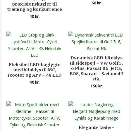
60
kr.
præcisionskugler til
træning og konkurrence
40
kr.
Dynamisk LED-blinklys
til sidespejl – VW Golf 5,
Fleksibel LED-baglygte
6 Plus, Passat B6, Jetta,
med blinklys til MC,
EOS, Sharan – Sæt med 2
scooter og ATV – 48 LED
stk.
40
kr.
150
kr.
Elegante læder-