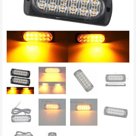
Mønstre,
til
Gril,
Kofanger,
Lastbil,
ATV
antal