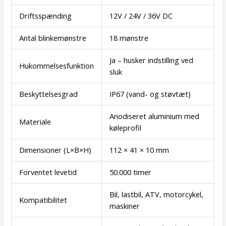
Driftsspænding
12V / 24V / 36V DC
Antal blinkemønstre
18 mønstre
Ja – husker indstilling ved
Hukommelsesfunktion
sluk
Beskyttelsesgrad
IP67 (vand- og støvtæt)
Anodiseret aluminium med
Materiale
køleprofil
Dimensioner (L×B×H)
112 × 41 × 10 mm
Forventet levetid
50.000 timer
Bil, lastbil, ATV, motorcykel,
Kompatibilitet
maskiner