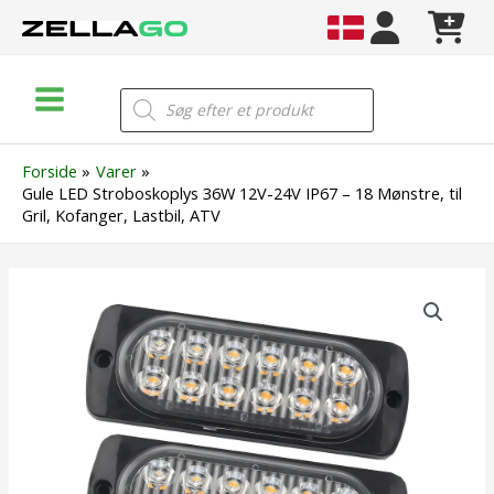
Gå
til
indholdet
Main
Products
search
Menu
Forside
Varer
Gule LED Stroboskoplys 36W 12V-24V IP67 – 18 Mønstre, til
Gril, Kofanger, Lastbil, ATV
Gule
LED
Stroboskoplys
36W
12V-
24V
IP67
–
18