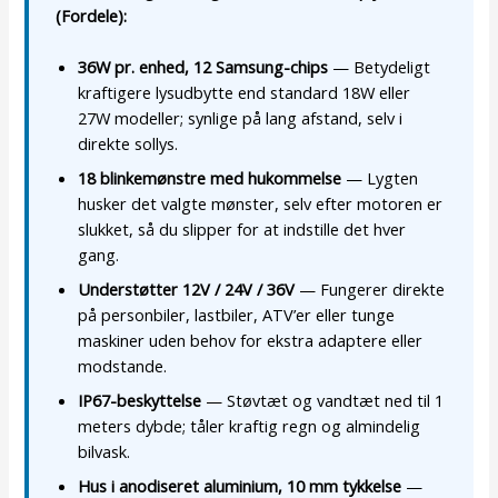
(Fordele):
36W pr. enhed, 12 Samsung-chips
— Betydeligt
kraftigere lysudbytte end standard 18W eller
27W modeller; synlige på lang afstand, selv i
direkte sollys.
18 blinkemønstre med hukommelse
— Lygten
husker det valgte mønster, selv efter motoren er
slukket, så du slipper for at indstille det hver
gang.
Understøtter 12V / 24V / 36V
— Fungerer direkte
på personbiler, lastbiler, ATV’er eller tunge
maskiner uden behov for ekstra adaptere eller
modstande.
IP67-beskyttelse
— Støvtæt og vandtæt ned til 1
meters dybde; tåler kraftig regn og almindelig
bilvask.
Hus i anodiseret aluminium, 10 mm tykkelse
—