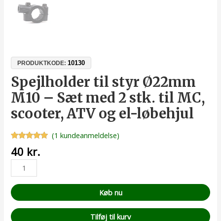
10130
PRODUKTKODE:
Spejlholder til styr Ø22mm
M10 – Sæt med 2 stk. til MC,
scooter, ATV og el-løbehjul
(
1
kundeanmeldelse)
Bedømt
1
40
kr.
som
5.00
ud af 5
baseret på
kundebedømmelse
Køb nu
Tilføj til kurv