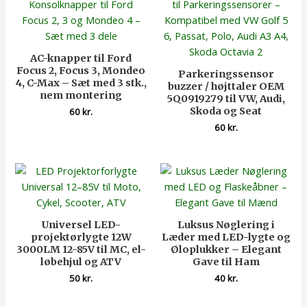
AC-knapper til Ford
Focus 2, Focus 3, Mondeo
Parkeringssensor
4, C-Max – Sæt med 3 stk.,
buzzer / højttaler OEM
nem montering
5Q0919279 til VW, Audi,
Skoda og Seat
60
kr.
60
kr.
Universel LED-
Luksus Nøglering i
projektørlygte 12W
Læder med LED-lygte og
3000LM 12-85V til MC, el-
Øloplukker – Elegant
løbehjul og ATV
Gave til Ham
50
kr.
40
kr.