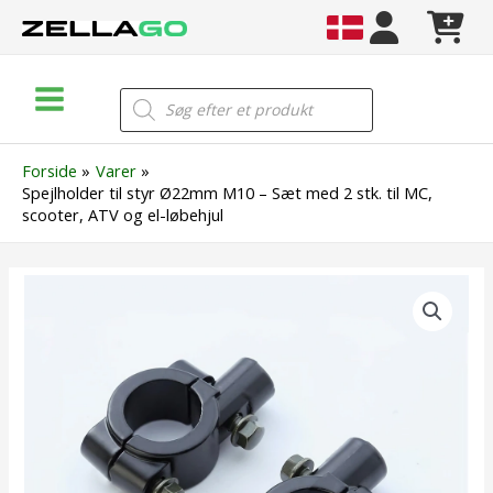
Gå
til
indholdet
Main
Products
search
Menu
Forside
Varer
Spejlholder til styr Ø22mm M10 – Sæt med 2 stk. til MC,
scooter, ATV og el-løbehjul
Spejlholder
til
styr
Ø22mm
M10
–
Sæt
med
2