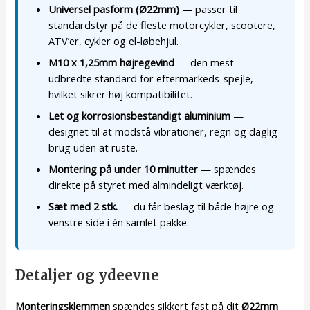
Universel pasform (Ø22mm)
— passer til
standardstyr på de fleste motorcykler, scootere,
ATV’er, cykler og el-løbehjul.
M10 x 1,25mm højregevind
— den mest
udbredte standard for eftermarkeds-spejle,
hvilket sikrer høj kompatibilitet.
Let og korrosionsbestandigt aluminium
—
designet til at modstå vibrationer, regn og daglig
brug uden at ruste.
Montering på under 10 minutter
— spændes
direkte på styret med almindeligt værktøj.
Sæt med 2 stk.
— du får beslag til både højre og
venstre side i én samlet pakke.
Detaljer og ydeevne
Monteringsklemmen
spændes sikkert fast på dit
Ø22mm