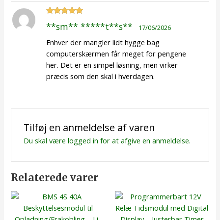
Vurderet
5
**sm** *****t**s**
17/06/2026
ud af 5
Enhver der mangler lidt hygge bag
computerskærmen får meget for pengene
her. Det er en simpel løsning, men virker
præcis som den skal i hverdagen.
Tilføj en anmeldelse af varen
Du skal være
logged in
for at afgive en anmeldelse.
Relaterede varer