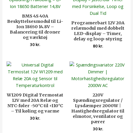
BMS 4S 40A
Beskyttelsesmodul til Li-
Programerbart 12V 20A
Ion 18650 14.8V –
relæmodul med dobbelt
Balancering til droner
LED-display – Timer,
og værktøj
delay og loop-styring
30
kr.
80
kr.
W1209 Digital Termostat
220V
12V med 20A Relæ og
Spændingsregulator /
NTC-føler -50°C til +110°C
Lysdæmper 2000W |
– Til køling og varme
Hastighedsregulator til
elmotor, ventilator og
30
kr.
pærer
30
kr.