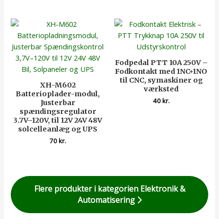
Fodpedal PTT 10A 250V –
Fodkontakt med 1NC+1NO
til CNC, symaskiner og
XH-M602
værksted
Batterioplader-modul,
40
kr.
Justerbar
spændingsregulator
3.7V–120V, til 12V 24V 48V
solcelleanlæg og UPS
70
kr.
Flere produkter i kategorien Elektronik &
Automatisering