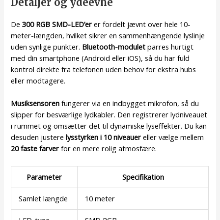
Detaljer og ydeevne
De
300 RGB SMD-LED’er
er fordelt jævnt over hele 10-
meter-længden, hvilket sikrer en sammenhængende lyslinje
uden synlige punkter.
Bluetooth-modulet
parres hurtigt
med din smartphone (Android eller iOS), så du har fuld
kontrol direkte fra telefonen uden behov for ekstra hubs
eller modtagere.
Musiksensoren
fungerer via en indbygget mikrofon, så du
slipper for besværlige lydkabler. Den registrerer lydniveauet
i rummet og omsætter det til dynamiske lyseffekter. Du kan
desuden justere
lysstyrken i 10 niveauer
eller vælge mellem
20 faste farver
for en mere rolig atmosfære.
Parameter
Specifikation
Samlet længde
10 meter
LED-type
SMD RGB