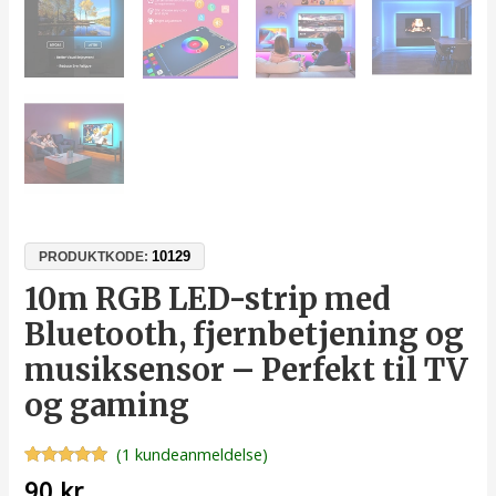
10129
PRODUKTKODE:
10m RGB LED-strip med
Bluetooth, fjernbetjening og
musiksensor – Perfekt til TV
og gaming
(
1
kundeanmeldelse)
Bedømt
1
90
kr.
som
5.00