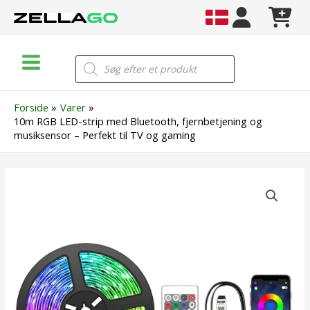
Gå
til
indholdet
Main
Products
search
Menu
Forside
Varer
10m RGB LED-strip med Bluetooth, fjernbetjening og
musiksensor – Perfekt til TV og gaming
10m
RGB
LED-
strip
med
Bluetooth,
fjernbetjening
og
musiksensor