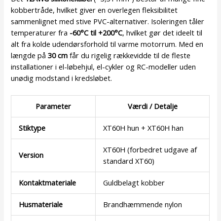
kobbertråde, hvilket giver en overlegen fleksibilitet
sammenlignet med stive PVC-alternativer. Isoleringen tåler
temperaturer fra
-60°C til +200°C
, hvilket gør det ideelt til
alt fra kolde udendørsforhold til varme motorrum. Med en
længde på
30 cm
får du rigelig rækkevidde til de fleste
installationer i el-løbehjul, el-cykler og RC-modeller uden
unødig modstand i kredsløbet.
Parameter
Værdi / Detalje
Stiktype
XT60H hun + XT60H han
XT60H (forbedret udgave af
Version
standard XT60)
Kontaktmateriale
Guldbelagt kobber
Husmateriale
Brandhæmmende nylon