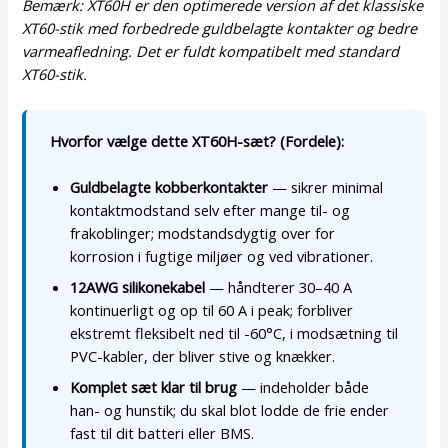
Bemærk: XT60H er den optimerede version af det klassiske
XT60-stik med forbedrede guldbelagte kontakter og bedre
varmeafledning. Det er fuldt kompatibelt med standard
XT60-stik.
Hvorfor vælge dette XT60H-sæt? (Fordele):
Guldbelagte kobberkontakter
— sikrer minimal
kontaktmodstand selv efter mange til- og
frakoblinger; modstandsdygtig over for
korrosion i fugtige miljøer og ved vibrationer.
12AWG silikonekabel
— håndterer 30–40 A
kontinuerligt og op til 60 A i peak; forbliver
ekstremt fleksibelt ned til -60°C, i modsætning til
PVC-kabler, der bliver stive og knækker.
Komplet sæt klar til brug
— indeholder både
han- og hunstik; du skal blot lodde de frie ender
fast til dit batteri eller BMS.