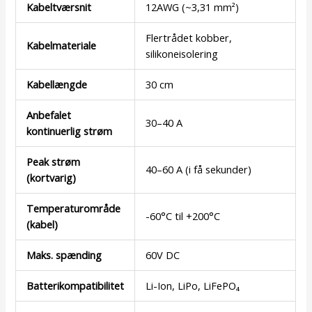
Kabeltværsnit
12AWG (~3,31 mm²)
Flertrådet kobber,
Kabelmateriale
silikoneisolering
Kabellængde
30 cm
Anbefalet
30–40 A
kontinuerlig strøm
Peak strøm
40–60 A (i få sekunder)
(kortvarig)
Temperaturområde
-60°C til +200°C
(kabel)
Maks. spænding
60V DC
Batterikompatibilitet
Li-Ion, LiPo, LiFePO₄