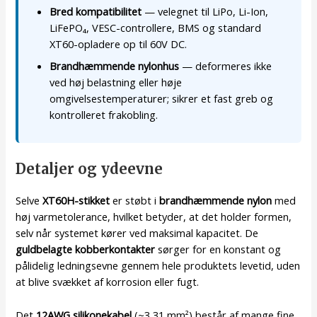
Bred kompatibilitet
— velegnet til LiPo, Li-Ion,
LiFePO₄, VESC-controllere, BMS og standard
XT60-opladere op til 60V DC.
Brandhæmmende nylonhus
— deformeres ikke
ved høj belastning eller høje
omgivelsestemperaturer; sikrer et fast greb og
kontrolleret frakobling.
Detaljer og ydeevne
Selve
XT60H-stikket
er støbt i
brandhæmmende nylon
med
høj varmetolerance, hvilket betyder, at det holder formen,
selv når systemet kører ved maksimal kapacitet. De
guldbelagte kobberkontakter
sørger for en konstant og
pålidelig ledningsevne gennem hele produktets levetid, uden
at blive svækket af korrosion eller fugt.
Det
12AWG silikonekabel
(~3,31 mm²) består af mange fine