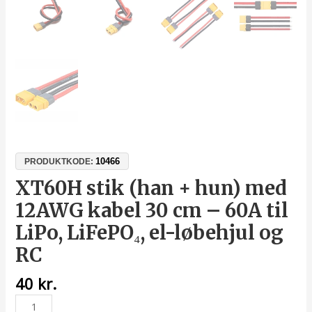
10466
PRODUKTKODE:
XT60H stik (han + hun) med
12AWG kabel 30 cm – 60A til
LiPo, LiFePO₄, el-løbehjul og
RC
40
kr.