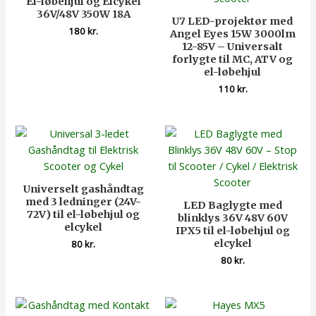
El-løbehjul og Elcykel
36V/48V 350W 18A
U7 LED-projektør med
180
kr.
Angel Eyes 15W 3000lm
12-85V – Universalt
forlygte til MC, ATV og
el-løbehjul
110
kr.
Universelt gashåndtag
med 3 ledninger (24V-
LED Baglygte med
72V) til el-løbehjul og
blinklys 36V 48V 60V
elcykel
IPX5 til el-løbehjul og
elcykel
80
kr.
80
kr.