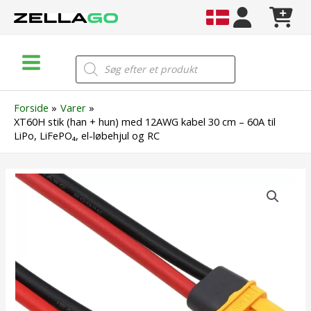
Gå
til
indholdet
Main
Products
search
Menu
Forside
Varer
XT60H stik (han + hun) med 12AWG kabel 30 cm – 60A til
LiPo, LiFePO₄, el-løbehjul og RC
XT60H
stik
(han
+
hun)
med
12AWG
kabel
30