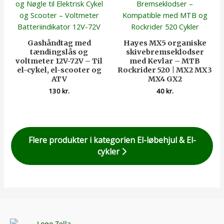
Gashåndtag med
Hayes MX5 organiske
tændingslås og
skivebremseklodser
voltmeter 12V-72V – Til
med Kevlar – MTB
el-cykel, el-scooter og
Rockrider 520 | MX2 MX3
ATV
MX4 GX2
130
kr.
40
kr.
Flere produkter i kategorien El-løbehjul & El-
cykler