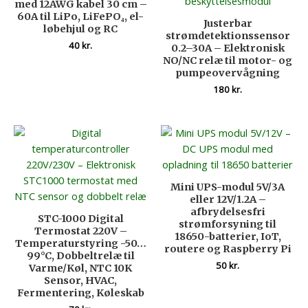
med 12AWG kabel 30 cm –
60A til LiPo, LiFePO₄, el-
Justerbar
løbehjul og RC
strømdetektionssensor
40
kr.
0.2–30A – Elektronisk
NO/NC relæ til motor- og
pumpeovervågning
180
kr.
Mini UPS-modul 5V/3A
eller 12V/1.2A –
afbrydelsesfri
STC-1000 Digital
strømforsyning til
Termostat 220V –
18650-batterier, IoT,
Temperaturstyring -50…
routere og Raspberry Pi
99°C, Dobbeltrelæ til
50
kr.
Varme/Køl, NTC 10K
Sensor, HVAC,
Fermentering, Køleskab