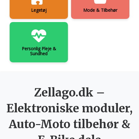
Legetøj
Mode & Tilbehør
Personlig Pleje &
Sundhed
Zellago.dk –
Elektroniske moduler,
Auto-Moto tilbehør &