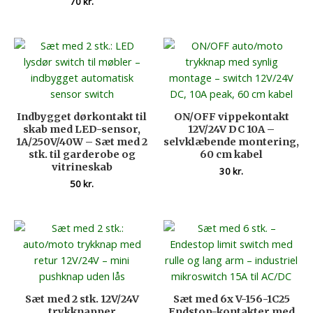
70
kr.
Indbygget dørkontakt til
ON/OFF vippekontakt
skab med LED-sensor,
12V/24V DC 10A –
1A/250V/40W – Sæt med 2
selvklæbende montering,
stk. til garderobe og
60 cm kabel
vitrineskab
30
kr.
50
kr.
Sæt med 2 stk. 12V/24V
Sæt med 6x V-156-1C25
trykknapper
Endstop-kontakter med