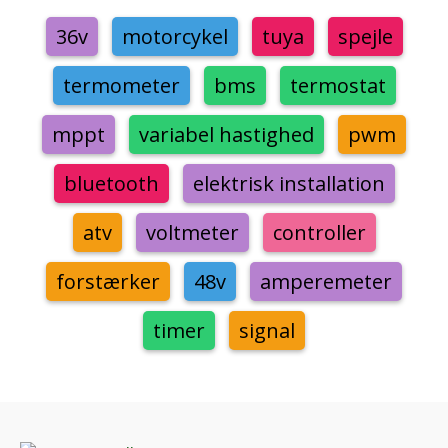
36v
motorcykel
tuya
spejle
termometer
bms
termostat
mppt
variabel hastighed
pwm
bluetooth
elektrisk installation
atv
voltmeter
controller
forstærker
48v
amperemeter
timer
signal