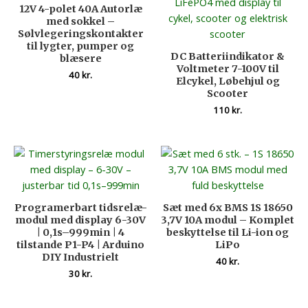
12V 4-polet 40A Autorlæ
med sokkel –
Sølvlegeringskontakter
til lygter, pumper og
DC Batteriindikator &
blæsere
Voltmeter 7-100V til
40
kr.
Elcykel, Løbehjul og
Scooter
110
kr.
Programerbart tidsrelæ-
Sæt med 6x BMS 1S 18650
modul med display 6-30V
3,7V 10A modul – Komplet
| 0,1s–999min | 4
beskyttelse til Li-ion og
tilstande P1-P4 | Arduino
LiPo
DIY Industrielt
40
kr.
30
kr.