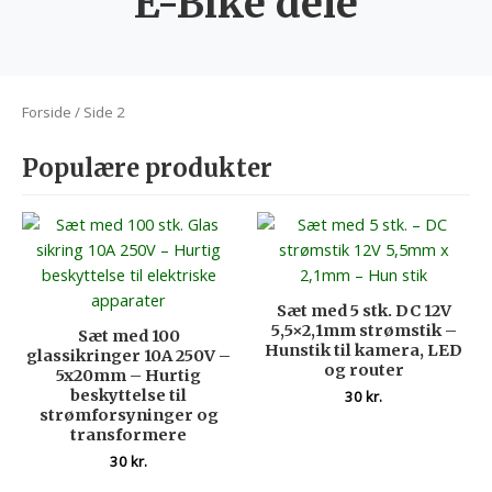
E-Bike dele
Forside
/ Side 2
Populære produkter
Sæt med 5 stk. DC 12V
5,5×2,1mm strømstik –
Sæt med 100
Hunstik til kamera, LED
glassikringer 10A 250V –
og router
5x20mm – Hurtig
beskyttelse til
30
kr.
strømforsyninger og
transformere
30
kr.