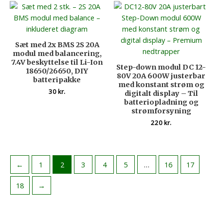
Sæt med 2x BMS 2S 20A
modul med balancering,
7.4V beskyttelse til Li-Ion
Step-down modul DC 12-
18650/26650, DIY
80V 20A 600W justerbar
batteripakke
med konstant strøm og
30
kr.
digitalt display – Til
batteriopladning og
strømforsyning
220
kr.
←
1
2
3
4
5
…
16
17
18
→