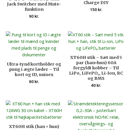
Charge DIY
Jack Switcher med Mute-
funktion
150
kr.
90
kr.
XT60H stik – Sæt med 5
par (han+hun) 60A
Ultra-tynd kortholder og
forgyldt kobber – Til
pung i ægte læder – Til
LiPo, LiFePO₄, Li-Ion, RC
kort og ID, unisex
og BMS
60
kr.
40
kr.
XT60H stik (han + hun)