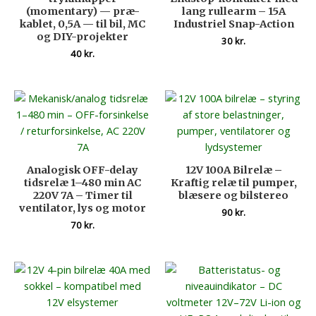
(momentary) — præ-
lang rullearm – 15A
kablet, 0,5A — til bil, MC
Industriel Snap-Action
og DIY-projekter
30
kr.
40
kr.
Analogisk OFF-delay
12V 100A Bilrelæ –
tidsrelæ 1–480 min AC
Kraftig relæ til pumper,
220V 7A – Timer til
blæsere og bilstereo
ventilator, lys og motor
90
kr.
70
kr.