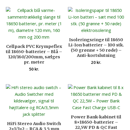
Isoleringsringe til 18650
Li-Ion batterier – 100 stk.
Cellpack PVC Krympeflex
(50 grønne + 50 røde) –
til 18650-batterier – Blå –
Anti-kortslutning
120/160/200mm, sælges
pr. meter
20
kr.
50
kr.
Power Bank-kabinet til
8×18650-batterier –
HiFi Stereo Audio Switch
22,5W PD & QC Fast
2×1/1×2 – RCA & 3,5 mm