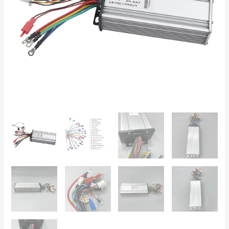
2000W
Citycoco
&
Harley
antal