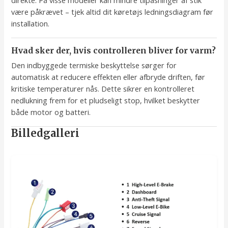
direkte. På visse modeller kan mindre tilpasninger af stik
være påkrævet – tjek altid dit køretøjs ledningsdiagram før
installation.
Hvad sker der, hvis controlleren bliver for varm?
Den indbyggede termiske beskyttelse sørger for
automatisk at reducere effekten eller afbryde driften, før
kritiske temperaturer nås. Dette sikrer en kontrolleret
nedlukning frem for et pludseligt stop, hvilket beskytter
både motor og batteri.
Billedgalleri