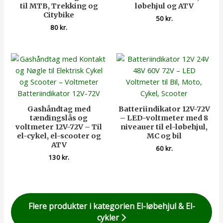
til MTB, Trekking og
løbehjul og ATV
Citybike
50
kr.
80
kr.
Gashåndtag med
Batteriindikator 12V-72V
tændingslås og
– LED-voltmeter med 8
voltmeter 12V-72V – Til
niveauer til el-løbehjul,
el-cykel, el-scooter og
MC og bil
ATV
60
kr.
130
kr.
Flere produkter i kategorien El-løbehjul & El-
cykler