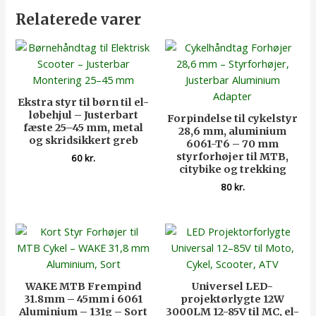
Relaterede varer
Ekstra styr til børn til el-
løbehjul – Justerbart
Forpindelse til cykelstyr
fæste 25–45 mm, metal
28,6 mm, aluminium
og skridsikkert greb
6061-T6 – 70 mm
styrforhøjer til MTB,
60
kr.
citybike og trekking
80
kr.
WAKE MTB Frempind
Universel LED-
31.8mm – 45mm i 6061
projektørlygte 12W
Aluminium – 131g – Sort
3000LM 12-85V til MC, el-