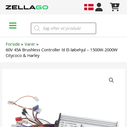
Gå
til
indholdet
Main
Products
search
Menu
Forside
Varer
60V 45A Brushless Controller til El-løbehjul – 1500W-2000W
Citycoco & Harley
60V
45A
Brushless
Controller
til
El-
løbehjul
–
1500W-