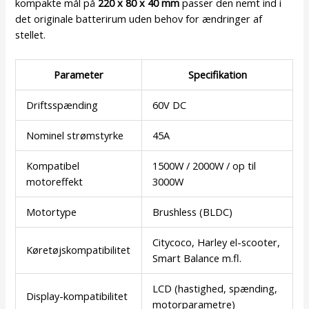
kompakte mål på
220 x 80 x 40 mm
passer den nemt ind i
det originale batterirum uden behov for ændringer af
stellet.
Parameter
Specifikation
Driftsspænding
60V DC
Nominel strømstyrke
45A
Kompatibel
1500W / 2000W / op til
motoreffekt
3000W
Motortype
Brushless (BLDC)
Citycoco, Harley el-scooter,
Køretøjskompatibilitet
Smart Balance m.fl.
LCD (hastighed, spænding,
Display-kompatibilitet
motorparametre)