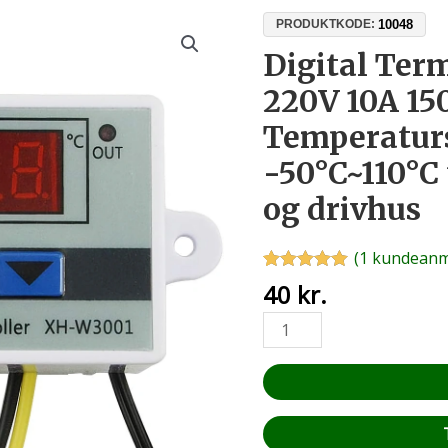
Digital
10048
PRODUKTKODE:
Termostat
Digital Ter
XH-
220V 10A 1
W3001
220V
Temperatur
10A
-50°C~110°C
1500W
–
og drivhus
Temperaturstyring
-50°C~110°C
(
1
kundeanme
til
Bedømt
1
40
kr.
rugemaskine
som
5.00
ud af 5
og
baseret på
drivhus
kundebedømmelse
antal