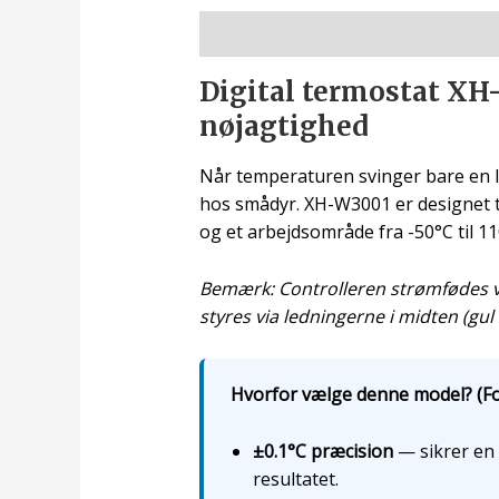
Beskrivelse
Digital termostat XH
nøjagtighed
Når temperaturen svinger bare en li
hos smådyr. XH-W3001 er designet t
og et arbejdsområde fra -50°C til 11
Bemærk: Controlleren strømfødes via 
styres via ledningerne i midten (gul
Hvorfor vælge denne model? (Fo
±0.1°C præcision
— sikrer en 
resultatet.