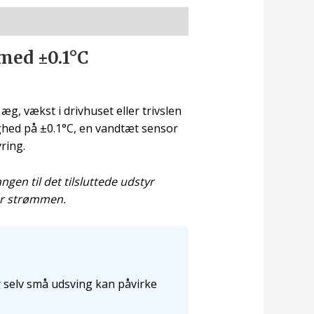
med ±0.1°C
g, vækst i drivhuset eller trivslen
ghed på ±0.1°C, en vandtæt sensor
ring.
gen til det tilsluttede udstyr
for strømmen.
r selv små udsving kan påvirke