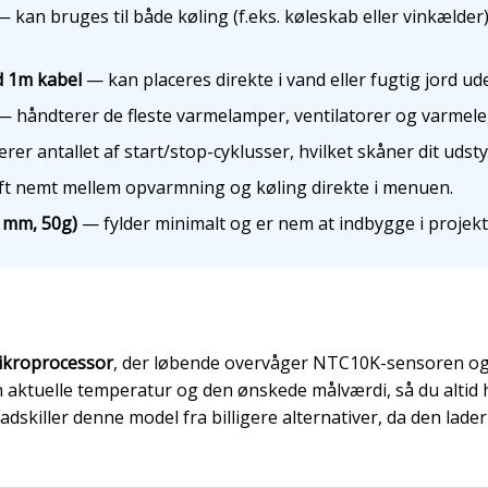
 kan bruges til både køling (f.eks. køleskab eller vinkælder
 1m kabel
— kan placeres direkte i vand eller fugtig jord ud
 håndterer de fleste varmelamper, ventilatorer og varmel
er antallet af start/stop-cyklusser, hvilket skåner dit uds
ft nemt mellem opvarmning og køling direkte i menuen.
 mm, 50g)
— fylder minimalt og er nem at indbygge i projekt
ikroprocessor
, der løbende overvåger NTC10K-sensoren og a
 aktuelle temperatur og den ønskede målværdi, så du altid h
 adskiller denne model fra billigere alternativer, da den lade