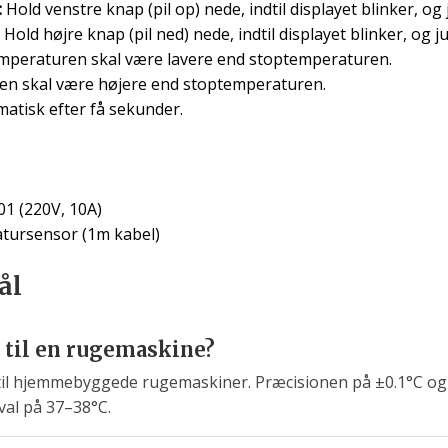
:
Hold venstre knap (pil op) nede, indtil displayet blinker, og
Hold højre knap (pil ned) nede, indtil displayet blinker, og 
mperaturen skal være lavere end stoptemperaturen.
en skal være højere end stoptemperaturen.
atisk efter få sekunder.
01 (220V, 10A)
tursensor (1m kabel)
ål
 til en rugemaskine?
 til hjemmebyggede rugemaskiner. Præcisionen på ±0.1°C og
rval på 37–38°C.