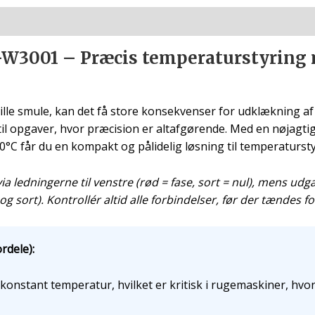
-W3001 – Præcis temperaturstyring 
lle smule, kan det få store konsekvenser for udklækning af æ
il opgaver, hvor præcision er altafgørende. Med en nøjagti
0°C får du en kompakt og pålidelig løsning til temperatursty
ledningerne til venstre (rød = fase, sort = nul), mens udgan
 og sort). Kontrollér altid alle forbindelser, før der tændes 
rdele):
konstant temperatur, hvilket er kritisk i rugemaskiner, hvo