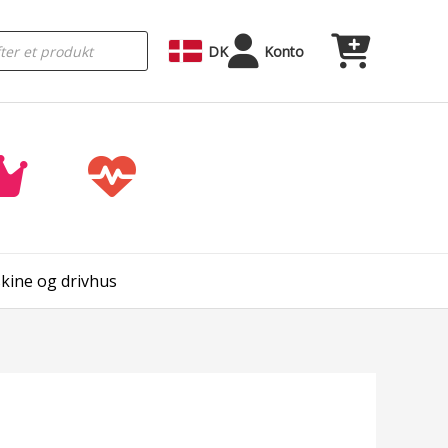
DK
Konto
kine og drivhus