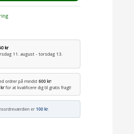
ring
50 kr
irsdag 11. august - torsdag 13.
ed ordrer på mindst
600 kr
!
 kr
for at kvalificere dig til gratis fragt!
sordreværdien er
100 kr
.