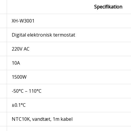
Specifikation
XH-W3001
Digital elektronisk termostat
220V AC
10A
1500W
-50°C – 110°C
±0.1°C
NTC10K, vandtæt, 1m kabel