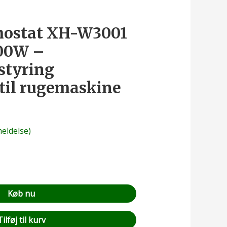
mostat XH-W3001
500W –
styring
 til rugemaskine
ldelse)
Køb nu
Tilføj til kurv