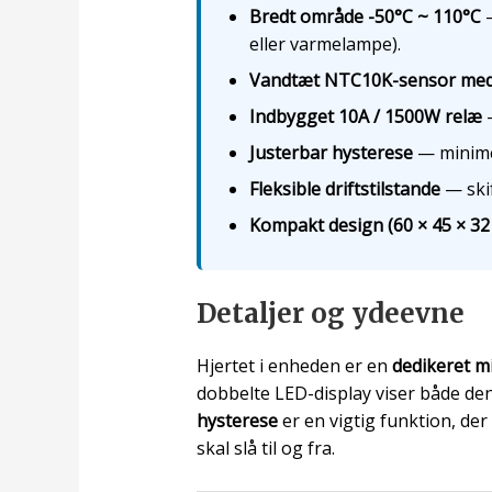
Bredt område -50°C ~ 110°C
—
eller varmelampe).
Vandtæt NTC10K-sensor med
Indbygget 10A / 1500W relæ
—
Justerbar hysterese
— minimer
Fleksible driftstilstande
— ski
Kompakt design (60 × 45 × 32
Detaljer og ydeevne
Hjertet i enheden er en
dedikeret m
dobbelte LED-display viser både den
hysterese
er en vigtig funktion, der
skal slå til og fra.