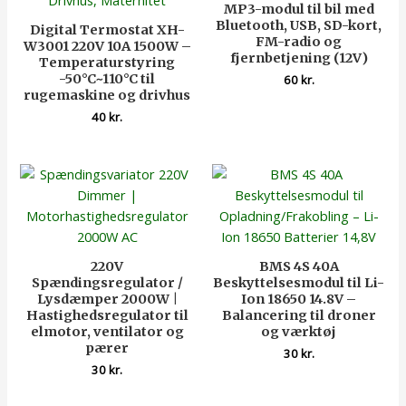
MP3-modul til bil med
Bluetooth, USB, SD-kort,
Digital Termostat XH-
FM-radio og
W3001 220V 10A 1500W –
fjernbetjening (12V)
Temperaturstyring
-50°C~110°C til
60
kr.
rugemaskine og drivhus
40
kr.
220V
BMS 4S 40A
Spændingsregulator /
Beskyttelsesmodul til Li-
Lysdæmper 2000W |
Ion 18650 14.8V –
Hastighedsregulator til
Balancering til droner
elmotor, ventilator og
og værktøj
pærer
30
kr.
30
kr.