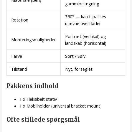
Materiale (ben)
gummibelægning
360° — kan tilpasses
Rotation
ujævne overflader
Portræt (vertikal) og
Monteringsmuligheder
landskab (horisontal)
Farve
Sort / Sølv
Tilstand
Nyt, forseglet
Pakkens indhold
1 x Fleksibelt stativ
1 x Mobilholder (universal bracket mount)
Ofte stillede spørgsmål