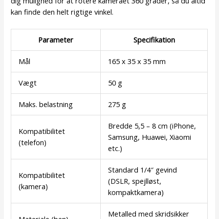
dig mulighed for at rotere kameraet 360 grader, så du altid
kan finde den helt rigtige vinkel.
Parameter
Specifikation
Mål
165 x 35 x 35 mm
Vægt
50 g
Maks. belastning
275 g
Bredde 5,5 – 8 cm (iPhone,
Kompatibilitet
Samsung, Huawei, Xiaomi
(telefon)
etc.)
Standard 1/4″ gevind
Kompatibilitet
(DSLR, spejlløst,
(kamera)
kompaktkamera)
Metalled med skridsikker