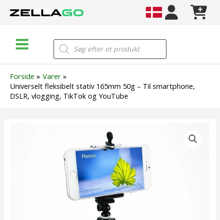
Gå
til
indholdet
Main
Products
search
Menu
Forside
Varer
Universelt fleksibelt stativ 165mm 50g – Til smartphone,
DSLR, vlogging, TikTok og YouTube
Universelt
fleksibelt
stativ
165mm
50g
–
Til
smartphone,
DSLR,