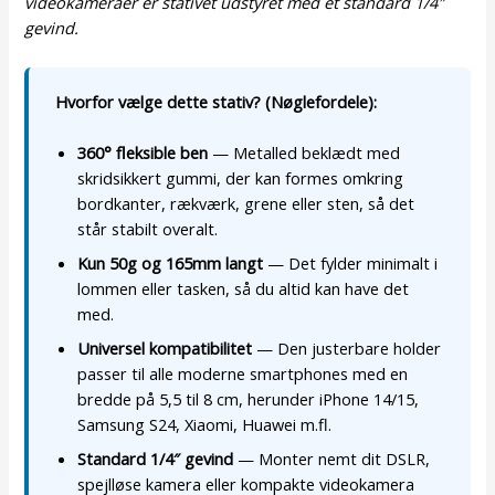
videokameraer er stativet udstyret med et standard 1/4″
gevind.
Hvorfor vælge dette stativ? (Nøglefordele):
360° fleksible ben
— Metalled beklædt med
skridsikkert gummi, der kan formes omkring
bordkanter, rækværk, grene eller sten, så det
står stabilt overalt.
Kun 50g og 165mm langt
— Det fylder minimalt i
lommen eller tasken, så du altid kan have det
med.
Universel kompatibilitet
— Den justerbare holder
passer til alle moderne smartphones med en
bredde på 5,5 til 8 cm, herunder iPhone 14/15,
Samsung S24, Xiaomi, Huawei m.fl.
Standard 1/4″ gevind
— Monter nemt dit DSLR,
spejlløse kamera eller kompakte videokamera