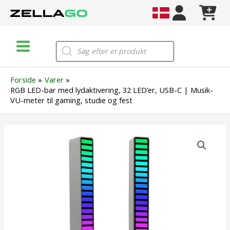
Gå
til
indholdet
Main
Products
search
Menu
Forside
Varer
RGB LED-bar med lydaktivering, 32 LED’er, USB-C | Musik-
VU-meter til gaming, studie og fest
RGB
LED-
bar
med
lydaktivering,
32
LED'er,
USB-
C