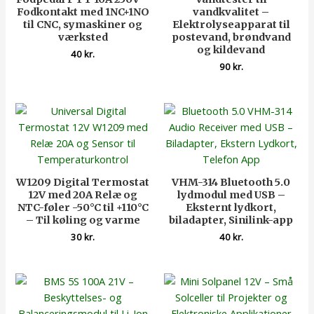
Fodkontakt med 1NC+1NO
vandkvalitet –
til CNC, symaskiner og
Elektrolyseapparat til
værksted
postevand, brøndvand
og kildevand
40
kr.
90
kr.
W1209 Digital Termostat
VHM-314 Bluetooth 5.0
12V med 20A Relæ og
lydmodul med USB –
NTC-føler -50°C til +110°C
Eksternt lydkort,
– Til køling og varme
biladapter, Sinilink-app
30
kr.
40
kr.