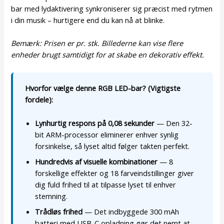
bar med lydaktivering synkroniserer sig præcist med rytmen
i din musik – hurtigere end du kan nå at blinke.
Bemærk: Prisen er pr. stk. Billederne kan vise flere
enheder brugt samtidigt for at skabe en dekorativ effekt.
Hvorfor vælge denne RGB LED-bar? (Vigtigste
fordele):
Lynhurtig respons på 0,08 sekunder
— Den 32-
bit ARM-processor eliminerer enhver synlig
forsinkelse, så lyset altid følger takten perfekt.
Hundredvis af visuelle kombinationer
— 8
forskellige effekter og 18 farveindstillinger giver
dig fuld frihed til at tilpasse lyset til enhver
stemning.
Trådløs frihed
— Det indbyggede 300 mAh
batteri med USB-C opladning gør det nemt at