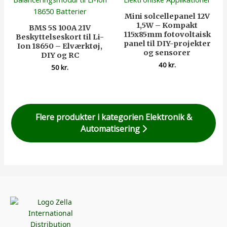
Mini solcellepanel 12V
1,5W – Kompakt
BMS 5S 100A 21V
115x85mm fotovoltaisk
Beskyttelseskort til Li-
panel til DIY-projekter
Ion 18650 – Elværktøj,
og sensorer
DIY og RC
40
kr.
50
kr.
Flere produkter i kategorien Elektronik &
Automatisering