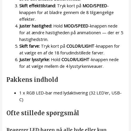
Skift effekttilstand:
Tryk kort på
MOD/SPEED
-
knappen for at bladre gennem de 8 tilgængelige
effekter.
Juster hastighed:
Hold
MOD/SPEED
-knappen nede
for at ændre hastigheden på animationen — der er 5
hastighedstrin.
Skift farve:
Tryk kort på
COLOR/LIGHT
-knappen for
at vælge en af de 18 forudindstillede farver.
Juster lysstyrke:
Hold
COLOR/LIGHT
-knappen nede
for at vælge mellem de 4 lysstyrkeniveauer.
Pakkens indhold
1 x RGB LED-bar med lydaktivering (32 LED’er, USB-
C)
Ofte stillede spørgsmål
Reagerer LED-baren på alle lyde eller kun