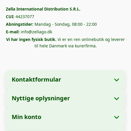
Zella International Distribution S.R.L.
CUI:
44237077
Abningstider:
Mandag - Sondag, 08:00 - 22:00
E-mail:
info@zellago.dk
Vi har ingen fysisk butik.
Vi er en ren onlinebutik og leverer
til hele Danmark via kurerfirma.
Kontaktformular
Nyttige oplysninger
Virksomhedsoplysninger
Om os
Virksomhedsnavn:
Zella International
Min konto
Hvordan bestiller man?
Distribution S.R.L.
Mine ordrer