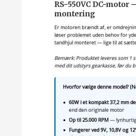
RS-550VC DC-motor – d
montering
Er motoren brændt af, er omdrejning
løser problemet uden behov for yder
tandhjul monteret — lige til at sætte 
Bemærk: Produktet leveres som 1 stk
med dit udstyrs gearkasse, før du be
Hvorfor vælge denne model? (Nø
60W i et kompakt 37,2 mm de
end den originale motor
Op til 25.000 RPM
— lynhurtig
Fungerer ved 9V, 10,8V og 12