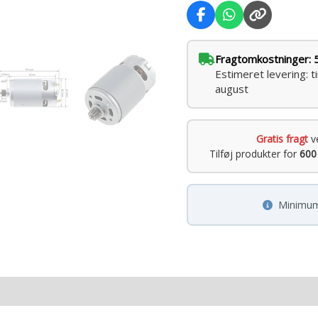
antal
Fragtomkostninger: 
Estimeret levering: t
august
Gratis fragt
v
Tilføj produkter for
600
Minimum