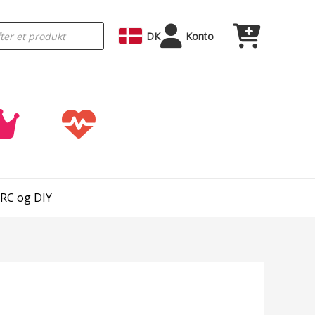
DK
Konto
 RC og DIY