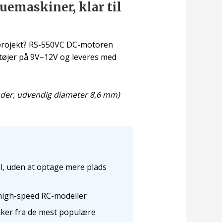
uemaskiner, klar til
C-projekt? RS-550VC DC-motoren
ktøjer på 9V–12V og leveres med
ænder, udvendig diameter 8,6 mm)
al, uden at optage mere plads
 high-speed RC-modeller
kker fra de mest populære