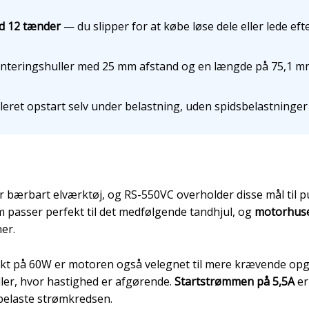
d 12 tænder
— du slipper for at købe løse dele eller lede efte
teringshuller med 25 mm afstand og en længde på 75,1 mm 
eret opstart selv under belastning, uden spidsbelastninger 
r bærbart elværktøj, og RS-550VC overholder disse mål til p
passer perfekt til det medfølgende tandhjul, og
motorhuse
er.
kt på 60W er motoren også velegnet til mere krævende opg
ler, hvor hastighed er afgørende.
Startstrømmen på 5,5A
er
belaste strømkredsen.