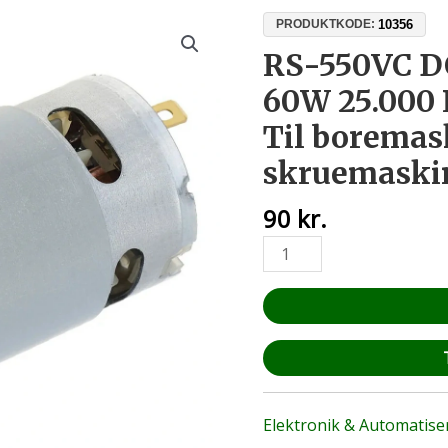
RS-
10356
PRODUKTKODE:
550VC
RS-550VC D
DC-
60W 25.000
motor
9V-
Til boremas
12V
skruemaskin
60W
25.000
90
kr.
RPM
12
tænder
–
Til
boremaskiner,
skruemaskiner,
RC
og
Elektronik & Automatise
DIY