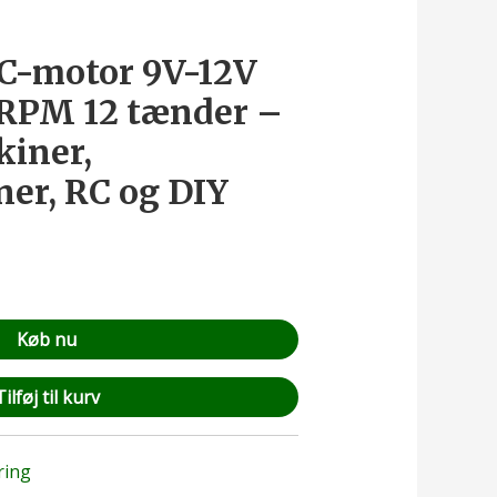
C-motor 9V-12V
 RPM 12 tænder –
kiner,
er, RC og DIY
Køb nu
Tilføj til kurv
ring