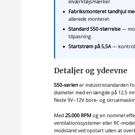
elværktøjsmærker
Fabriksmonteret tandhjul me
allerede monteret
Standard 550-størrelse
— mon
tilpasning
Startstrøm på 5,5A
— kontroll
Detaljer og ydeevne
550-serien
er industristandarden fo
diameter med en længde på 12,5 mm 
fleste 9V–12V bore- og skruemaskin
Med
25.000 RPM
og en nominel effe
ventilationssystemer eller RC-model
modstand ved opstart uden at over