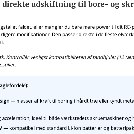
irekte udskiftning til bore- og skr
stallet faldet, eller mangler du bare mere power til dit R
ligere modifikationer. Den passer direkte i de fleste elvær
i.
. Kontrollér venligst kompatibiliteten af tandhjulet (12 t
stiller.
glefordele):
sign
— masser af kraft til boring i hårdt træ eller tyndt met
 acceleration, ideel til både værkstedets skruemaskiner og
V
— kompatibel med standard Li-Ion batterier og batteripa