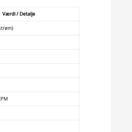
Værdi / Detalje
strøm)
 RPM