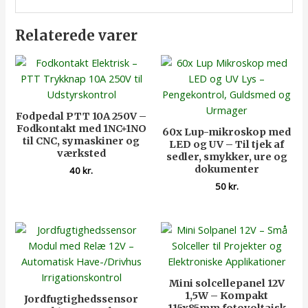
Relaterede varer
Fodpedal PTT 10A 250V –
Fodkontakt med 1NC+1NO
60x Lup-mikroskop med
til CNC, symaskiner og
LED og UV – Til tjek af
værksted
sedler, smykker, ure og
dokumenter
40
kr.
50
kr.
Mini solcellepanel 12V
1,5W – Kompakt
Jordfugtighedssensor