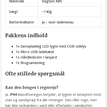
Materiale
Slagfast ABS
Vægt
~140g
Batteriindikator
Ja – viser ladeniveau
Pakkens indhold
1x Genopladelig LED-lygte med COB-sidelys
1x Micro USB-ladekabel
1x Håndledsrem / lanyard
1x Brugsanvisning
Ofte stillede spørgsmål
Kan den bruges i regnvejr?
Ja.
IP64
-klassificeringen betyder, at lygten er beskyttet mod
støv og vandsprøjt fra alle retninger. Den tåler regn, men
bør ikke nedsænkes i vand eller efterlades i vandpytter.