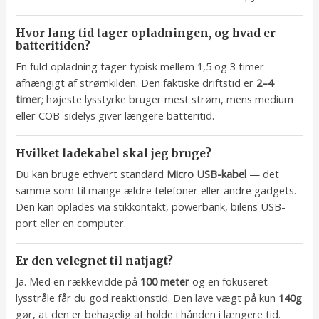
Hvor lang tid tager opladningen, og hvad er
batteritiden?
En fuld opladning tager typisk mellem 1,5 og 3 timer
afhængigt af strømkilden. Den faktiske driftstid er
2–4
timer
; højeste lysstyrke bruger mest strøm, mens medium
eller COB-sidelys giver længere batteritid.
Hvilket ladekabel skal jeg bruge?
Du kan bruge ethvert standard
Micro USB-kabel
— det
samme som til mange ældre telefoner eller andre gadgets.
Den kan oplades via stikkontakt, powerbank, bilens USB-
port eller en computer.
Er den velegnet til natjagt?
Ja. Med en rækkevidde på
100 meter
og en fokuseret
lysstråle får du god reaktionstid. Den lave vægt på kun
140g
gør, at den er behagelig at holde i hånden i længere tid.