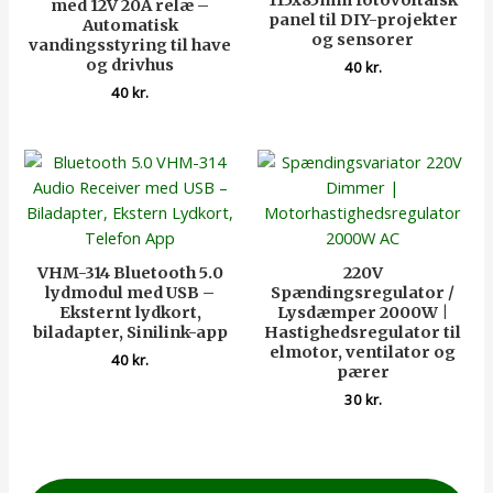
115x85mm fotovoltaisk
med 12V 20A relæ –
panel til DIY-projekter
Automatisk
og sensorer
vandingsstyring til have
og drivhus
40
kr.
40
kr.
VHM-314 Bluetooth 5.0
220V
lydmodul med USB –
Spændingsregulator /
Eksternt lydkort,
Lysdæmper 2000W |
biladapter, Sinilink-app
Hastighedsregulator til
elmotor, ventilator og
40
kr.
pærer
30
kr.