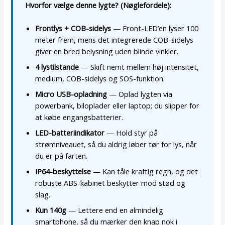
Hvorfor vælge denne lygte? (Nøglefordele):
Frontlys + COB-sidelys
— Front-LED’en lyser 100
meter frem, mens det integrerede COB-sidelys
giver en bred belysning uden blinde vinkler.
4 lystilstande
— Skift nemt mellem høj intensitet,
medium, COB-sidelys og SOS-funktion.
Micro USB-opladning
— Oplad lygten via
powerbank, biloplader eller laptop; du slipper for
at købe engangsbatterier.
LED-batteriindikator
— Hold styr på
strømniveauet, så du aldrig løber tør for lys, når
du er på farten.
IP64-beskyttelse
— Kan tåle kraftig regn, og det
robuste ABS-kabinet beskytter mod stød og
slag.
Kun 140g
— Lettere end en almindelig
smartphone, så du mærker den knap nok i