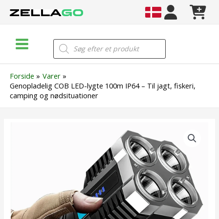
Gå
til
indholdet
Main
Products
search
Menu
Forside
Varer
Genopladelig COB LED-lygte 100m IP64 – Til jagt, fiskeri,
camping og nødsituationer
Genopladelig
COB
LED-
lygte
100m
IP64
–
Til
jagt,