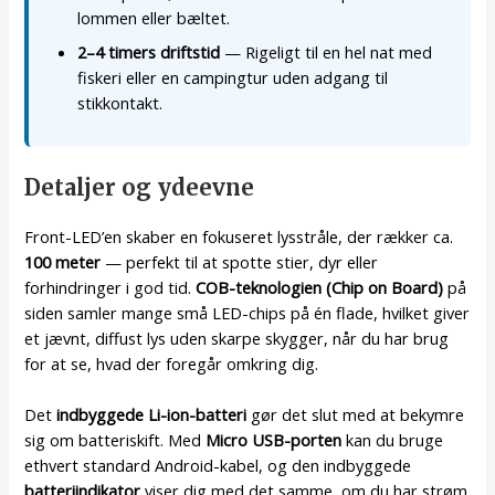
lommen eller bæltet.
2–4 timers driftstid
— Rigeligt til en hel nat med
fiskeri eller en campingtur uden adgang til
stikkontakt.
Detaljer og ydeevne
Front-LED’en skaber en fokuseret lysstråle, der rækker ca.
100 meter
— perfekt til at spotte stier, dyr eller
forhindringer i god tid.
COB-teknologien (Chip on Board)
på
siden samler mange små LED-chips på én flade, hvilket giver
et jævnt, diffust lys uden skarpe skygger, når du har brug
for at se, hvad der foregår omkring dig.
Det
indbyggede Li-ion-batteri
gør det slut med at bekymre
sig om batteriskift. Med
Micro USB-porten
kan du bruge
ethvert standard Android-kabel, og den indbyggede
batteriindikator
viser dig med det samme, om du har strøm