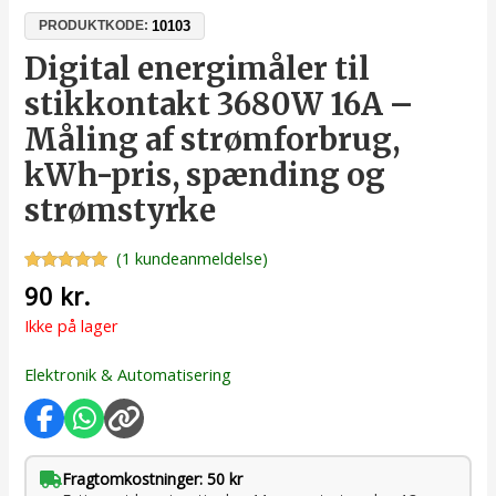
10103
PRODUKTKODE:
Digital energimåler til
stikkontakt 3680W 16A –
Måling af strømforbrug,
kWh-pris, spænding og
strømstyrke
(
1
kundeanmeldelse)
Bedømt
1
90
kr.
som
5.00
ud af 5
Ikke på lager
baseret på
kundebedømmelse
Elektronik & Automatisering
Fragtomkostninger: 50 kr