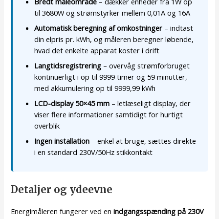
Bredt måleområde
– dækker enheder fra 1W op
til 3680W og strømstyrker mellem 0,01A og 16A
Automatisk beregning af omkostninger
– indtast
din elpris pr. kWh, og måleren beregner løbende,
hvad det enkelte apparat koster i drift
Langtidsregistrering
– overvåg strømforbruget
kontinuerligt i op til 9999 timer og 59 minutter,
med akkumulering op til 9999,99 kWh
LCD-display 50×45 mm
– letlæseligt display, der
viser flere informationer samtidigt for hurtigt
overblik
Ingen installation
– enkel at bruge, sættes direkte
i en standard 230V/50Hz stikkontakt
Detaljer og ydeevne
Energimåleren fungerer ved en
indgangsspænding på 230V