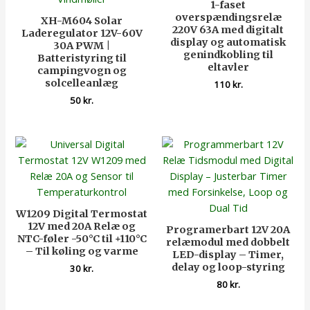
1-faset
overspændingsrelæ
XH-M604 Solar
220V 63A med digitalt
Laderegulator 12V-60V
display og automatisk
30A PWM |
genindkobling til
Batteristyring til
eltavler
campingvogn og
solcelleanlæg
110
kr.
50
kr.
W1209 Digital Termostat
12V med 20A Relæ og
Programerbart 12V 20A
NTC-føler -50°C til +110°C
relæmodul med dobbelt
– Til køling og varme
LED-display – Timer,
delay og loop-styring
30
kr.
80
kr.