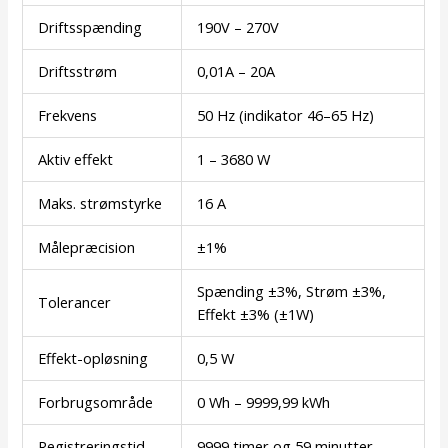
Driftsspænding
190V – 270V
Driftsstrøm
0,01A – 20A
Frekvens
50 Hz (indikator 46–65 Hz)
Aktiv effekt
1 – 3680 W
Maks. strømstyrke
16 A
Målepræcision
±1%
Spænding ±3%, Strøm ±3%,
Tolerancer
Effekt ±3% (±1W)
Effekt-opløsning
0,5 W
Forbrugsområde
0 Wh – 9999,99 kWh
Registreringstid
9999 timer og 59 minutter