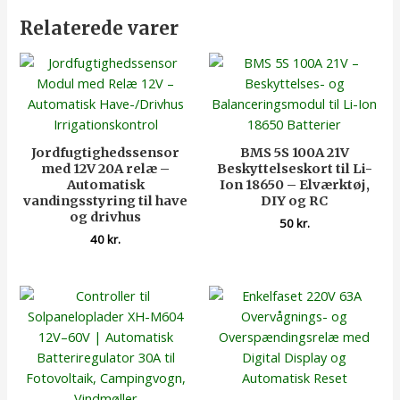
Relaterede varer
Jordfugtighedssensor
BMS 5S 100A 21V
med 12V 20A relæ –
Beskyttelseskort til Li-
Automatisk
Ion 18650 – Elværktøj,
vandingsstyring til have
DIY og RC
og drivhus
50
kr.
40
kr.