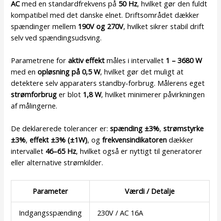
AC
med en standardfrekvens på
50 Hz
, hvilket gør den fuldt
kompatibel med det danske elnet. Driftsområdet dækker
spændinger mellem
190V og 270V
, hvilket sikrer stabil drift
selv ved spændingsudsving.
Parametrene for
aktiv effekt
måles i intervallet
1 – 3680 W
med en
opløsning på 0,5 W
, hvilket gør det muligt at
detektere selv apparaters standby-forbrug. Målerens eget
strømforbrug
er blot
1,8 W
, hvilket minimerer påvirkningen
af målingerne.
De deklarerede tolerancer er:
spænding ±3%
,
strømstyrke
±3%
,
effekt ±3% (±1W)
, og
frekvensindikatoren
dækker
intervallet
46–65 Hz
, hvilket også er nyttigt til generatorer
eller alternative strømkilder.
Parameter
Værdi / Detalje
Indgangsspænding
230V / AC 16A