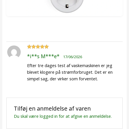
Vurderet
5
*i**s M***e*
17/06/2026
ud af 5
Efter tre dages test af vaskemaskinen er jeg
blevet klogere på strømforbruget. Det er en
simpel sag, der virker som forventet.
Tilføj en anmeldelse af varen
Du skal være
logged in
for at afgive en anmeldelse.