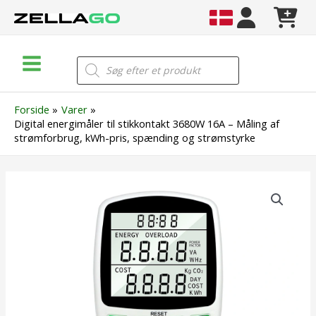
Gå
til
indholdet
Main
Products
search
Menu
Forside
Varer
Digital energimåler til stikkontakt 3680W 16A – Måling af
strømforbrug, kWh-pris, spænding og strømstyrke