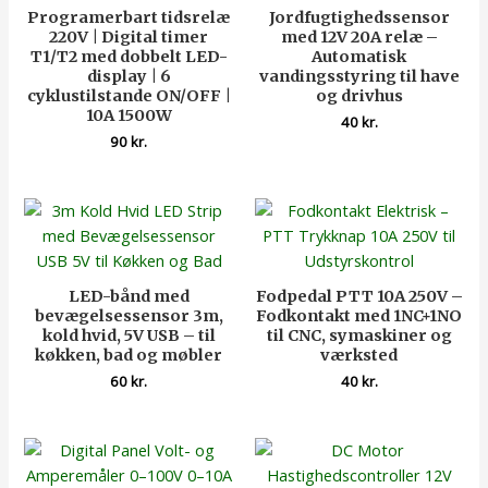
Programerbart tidsrelæ
Jordfugtighedssensor
220V | Digital timer
med 12V 20A relæ –
T1/T2 med dobbelt LED-
Automatisk
display | 6
vandingsstyring til have
cyklustilstande ON/OFF |
og drivhus
10A 1500W
40
kr.
90
kr.
LED-bånd med
Fodpedal PTT 10A 250V –
bevægelsessensor 3m,
Fodkontakt med 1NC+1NO
kold hvid, 5V USB – til
til CNC, symaskiner og
køkken, bad og møbler
værksted
60
kr.
40
kr.