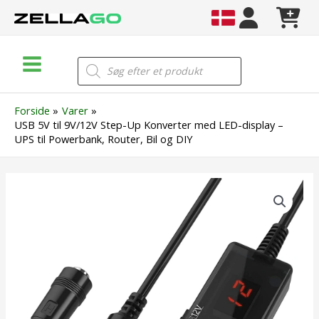
Gå
til
indholdet
Main
Products
search
Menu
Forside
Varer
USB 5V til 9V/12V Step-Up Konverter med LED-display –
UPS til Powerbank, Router, Bil og DIY
USB
5V
til
9V/12V
Step-
Up
Konverter
med
LED-