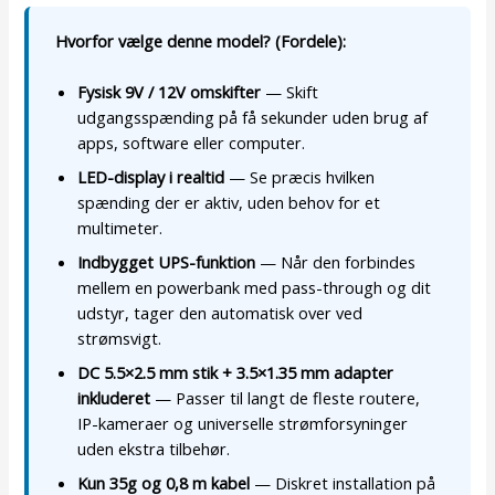
Hvorfor vælge denne model? (Fordele):
Fysisk 9V / 12V omskifter
— Skift
udgangsspænding på få sekunder uden brug af
apps, software eller computer.
LED-display i realtid
— Se præcis hvilken
spænding der er aktiv, uden behov for et
multimeter.
Indbygget UPS-funktion
— Når den forbindes
mellem en powerbank med pass-through og dit
udstyr, tager den automatisk over ved
strømsvigt.
DC 5.5×2.5 mm stik + 3.5×1.35 mm adapter
inkluderet
— Passer til langt de fleste routere,
IP-kameraer og universelle strømforsyninger
uden ekstra tilbehør.
Kun 35g og 0,8 m kabel
— Diskret installation på