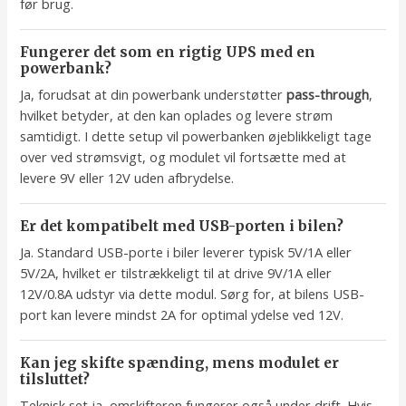
før brug.
Fungerer det som en rigtig UPS med en
powerbank?
Ja, forudsat at din powerbank understøtter
pass-through
,
hvilket betyder, at den kan oplades og levere strøm
samtidigt. I dette setup vil powerbanken øjeblikkeligt tage
over ved strømsvigt, og modulet vil fortsætte med at
levere 9V eller 12V uden afbrydelse.
Er det kompatibelt med USB-porten i bilen?
Ja. Standard USB-porte i biler leverer typisk 5V/1A eller
5V/2A, hvilket er tilstrækkeligt til at drive 9V/1A eller
12V/0.8A udstyr via dette modul. Sørg for, at bilens USB-
port kan levere mindst 2A for optimal ydelse ved 12V.
Kan jeg skifte spænding, mens modulet er
tilsluttet?
Teknisk set ja, omskifteren fungerer også under drift. Hvis